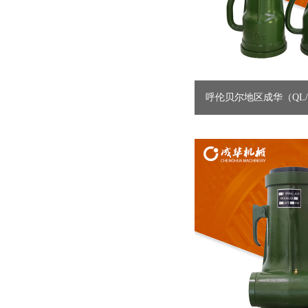
呼伦贝尔地区成华（QL/
螺旋千...