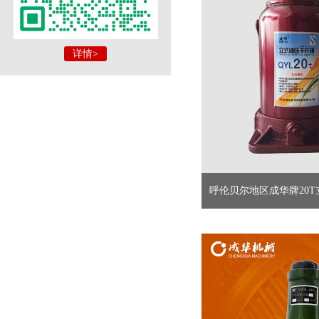
详情>
呼伦贝尔地区成华牌20T立
直供