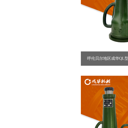
呼伦贝尔地区成华QL
吨...直