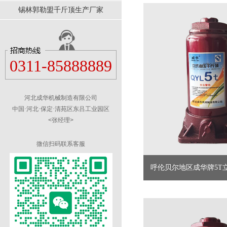
锡林郭勒盟千斤顶生产厂家
0311-85888889
河北成华机械制造有限公司
中国·河北·保定·清苑区东吕工业园区
<张经理>
微信扫码联系客服
呼伦贝尔地区​成华牌5T立
直供