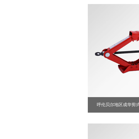
直供
呼伦贝尔地区成华剪式千