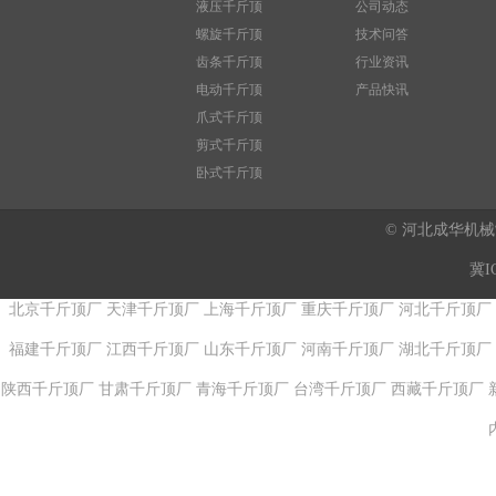
液压千斤顶
公司动态
螺旋千斤顶
技术问答
齿条千斤顶
行业资讯
电动千斤顶
产品快讯
爪式千斤顶
剪式千斤顶
卧式千斤顶
© 河北成华机
冀I
北京千斤顶厂
天津千斤顶厂
上海千斤顶厂
重庆千斤顶厂
河北千斤顶厂
福建千斤顶厂
江西千斤顶厂
山东千斤顶厂
河南千斤顶厂
湖北千斤顶厂
陕西千斤顶厂
甘肃千斤顶厂
青海千斤顶厂
台湾千斤顶厂
西藏千斤顶厂