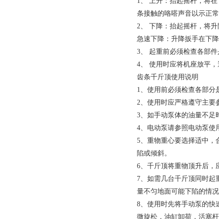
1、 上升：抬起摇杆，将
条接触的咯嗒声音以示正常
2、 下降：抬起摇杆，将
急速下降：升降扳手在下降
3、 起重前必须检查各部
4、 使用时应将机座放平
齿条千斤顶使用说明
1、使用前必须检查各部分
2、使用时应严格遵守主要
3、如手动泵体的油量不足
4、电动泵请参照电动泵使
5、重物重心要选择适中，
陷或倾斜。
6、千斤顶将重物顶升后，
7、如需几台千斤顶同时起
量不匀地面可能下陷的情况
8、使用时先将手动泵的快
微旋松，油缸卸荷，活塞杆