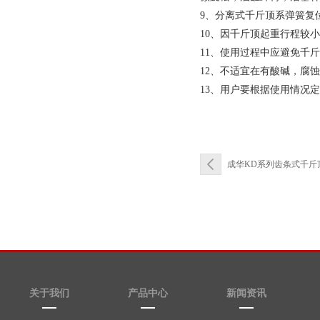
9、分离式千斤顶系弹簧复
10、因千斤顶起重行程较
11、使用过程中应避免千
12、不适宜在有酸碱，腐
13、用户要根据使用情况
成华KD系列齿条式千斤
关于我们
产品中心
新闻资讯