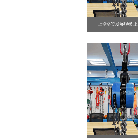
上饶桥梁发展现状|上饶