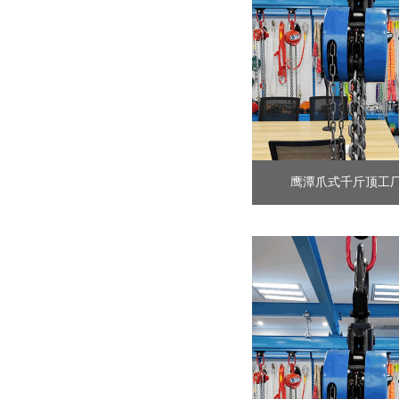
鹰潭爪式千斤顶工厂定