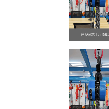
萍乡卧式千斤顶批发