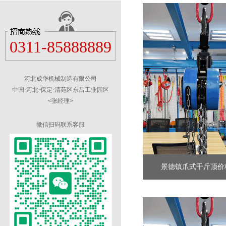
0311-85888889
河北成华机械制造有限公司
中国·河北·保定·清苑区东吕工业园区
<张经理>
微信扫码联系客服
景德镇爪式千斤顶价格