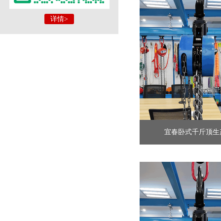
详情>
宜春卧式千斤顶生产