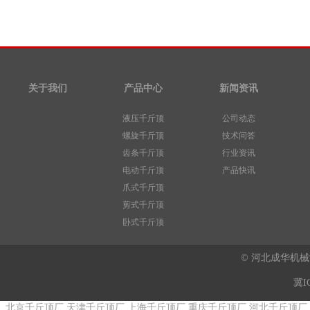
关于我们
产品中心
新闻资讯
液压千斤顶
公司动态
螺旋千斤顶
技术问答
齿条千斤顶
行业资讯
电动千斤顶
产品快讯
爪式千斤顶
剪式千斤顶
卧式千斤顶
© 河北成华机
冀I
北京千斤顶厂
天津千斤顶厂
上海千斤顶厂
重庆千斤顶厂
河北千斤顶厂