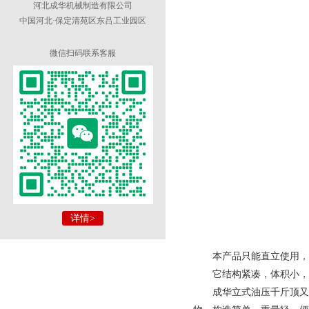
河北成华机械制造有限公司
中国河北·保定清苑区东吕工业园区
微信扫码联系客服
详情>
本产品只能直立使用，其
它结构紧凑，体积小，
成华立式
油
压千斤顶又