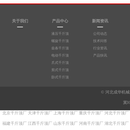
关于我们
产品中心
新闻资讯
液压千斤顶
公司动态
螺旋千斤顶
技术问答
齿条千斤顶
行业资讯
电动千斤顶
产品快讯
爪式千斤顶
剪式千斤顶
卧式千斤顶
© 河北成华机
冀I
北京千斤顶厂
天津千斤顶厂
上海千斤顶厂
重庆千斤顶厂
河北千斤顶厂
福建千斤顶厂
江西千斤顶厂
山东千斤顶厂
河南千斤顶厂
湖北千斤顶厂