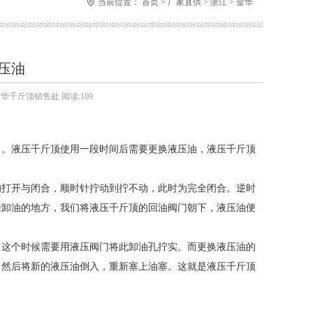
当前位置：
首页
>
厂家直供
>
浙江
>
金华
压油
金华千斤顶销售处 阅读:109
出。液压千斤顶使用一段时间后需要更换液压油，液压千斤顶
的打开与闭合，顺时针拧动到拧不动，此时为完全闭合。逆时
来卸油的地方，我们将液压千斤顶的回油阀门朝下，液压油便
，这个时候需要用液压阀门将此卸油孔拧实。而更换液压油的
。然后将新的液压油倒入，重新塞上油塞。这就是液压千斤顶