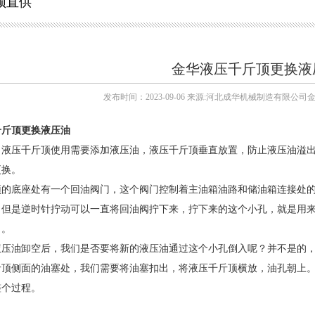
顶直供
金华液压千斤顶更换液
发布时间：2023-09-06 来源:河北成华机械制造有限公司
千斤顶更换液压油
：液压千斤顶使用需要添加液压油，液压千斤顶垂直放置，防止液压油溢
更换。
顶的底座处有一个回油阀门，这个阀门控制着主油箱油路和储油箱连接处
，但是逆时针拧动可以一直将回油阀拧下来，拧下来的这个小孔，就是用
了。
液压油卸空后，我们是否要将新的液压油通过这个小孔倒入呢？并不是的
斤顶侧面的油塞处，我们需要将油塞扣出，将液压千斤顶横放，油孔朝上
整个过程。