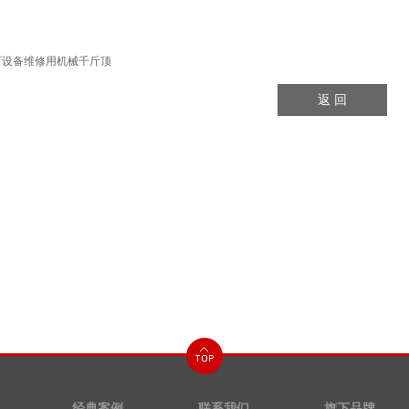
厂设备维修用机械千斤顶
返 回
经典案例
联系我们
旗下品牌