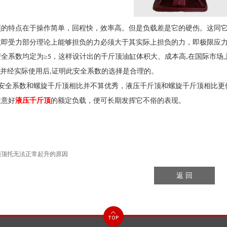
顶的特点在于操作简单，回程快，效率高。但是负载差是它的硬伤。这同
数即受力部分理论上能够担负的力必须大于其实际上担负的力，即极限应
安全系数均定为
≥
，这样设计出的千斤顶油缸体积大、成本高
在国际市场
5
,
并经实际使用后
证明此安全系数的选择是合理的。
,
安全系数和螺旋千斤顶相比并不算优秀，液压千斤顶和螺旋千斤顶相比更
注意好
液压千斤顶
的额定负载，便可长期发挥它不俗的表现。
顶顶托无法正常起升的原因
返 回