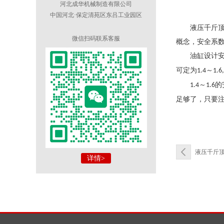
河北成华机械制造有限公司
中国河北·保定清苑区东吕工业园区
液压千斤
微信扫码联系客服
概念，安全系
油缸设计
可定为
～
1.4
1.6,
～
的
1.4
1.6
足够了，只要
液压千斤
详情>