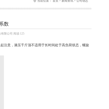
当前位置：
首页
>
新闻资讯
>
公司动态
系数
造有限公司 阅读:125
提起注意，液压千斤顶不适用于长时间处于高负荷状态，螺旋