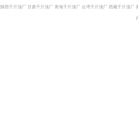
陕西千斤顶厂
甘肃千斤顶厂
青海千斤顶厂
台湾千斤顶厂
西藏千斤顶厂