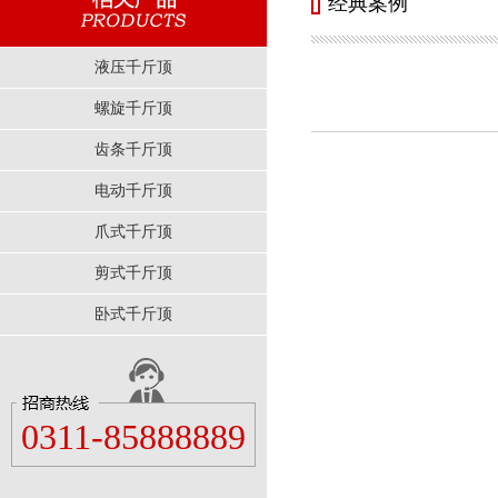
经典案例
液压千斤顶
螺旋千斤顶
齿条千斤顶
电动千斤顶
爪式千斤顶
剪式千斤顶
卧式千斤顶
0311-85888889